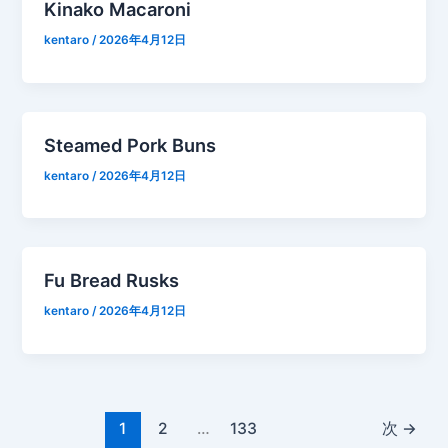
Kinako Macaroni
kentaro
/
2026年4月12日
Steamed Pork Buns
kentaro
/
2026年4月12日
Fu Bread Rusks
kentaro
/
2026年4月12日
1
2
…
133
次
→