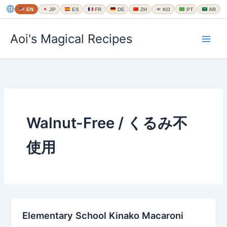
EN
JP
ES
FR
DE
ZH
KO
PT
AR
内
Aoi's Magical Recipes
容
を
ス
キ
ッ
プ
Walnut-Free / くるみ不
使用
Elementary School Kinako Macaroni